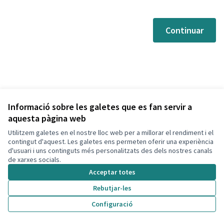
Continuar
Informació sobre les galetes que es fan servir a
aquesta pàgina web
Utilitzem galetes en el nostre lloc web per a millorar el rendiment i el
Termes i condicions d'ús
contingut d'aquest. Les galetes ens permeten oferir una experiència
Configuració de les galetes
d'usuari i uns continguts més personalitzats des dels nostres canals
Decidim Calafell a X
Decidim Calafell a Facebook
Decidim Calafell a YouTube
Decidim Calafell a GitHub
de xarxes socials.
(Enllaç extern)
(Enllaç extern)
(Enllaç extern)
(Enllaç extern)
Acceptar totes
Rebutjar-les
Amb llicènc
(Enllaç exte
Configuració
(Enllaç extern)
Web creada amb
programari lliure
.
(Enllaç extern)