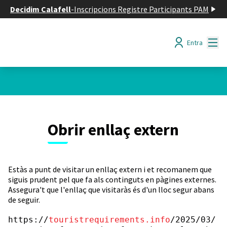
Decidim Calafell
-
Inscripcions Registre Participants PAM
Menú
Entra
Obrir enllaç extern
Estàs a punt de visitar un enllaç extern i et recomanem que
siguis prudent pel que fa als continguts en pàgines externes.
Assegura't que l'enllaç que visitaràs és d'un lloc segur abans
de seguir.
https://
touristrequirements.info
/2025/03/