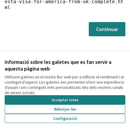
esta-visa-for-america-from-uk-complete.ht
ml
Continuar
Informació sobre les galetes que es fan servir a
aquesta pàgina web
Utilitzem galetes en el nostre lloc web per a millorar el rendiment i el
Termes i condicions d'ús
contingut d'aquest. Les galetes ens permeten oferir una experiència
Configuració de les galetes
d'usuari i uns continguts més personalitzats des dels nostres canals
Decidim Calafell a X
Decidim Calafell a Facebook
Decidim Calafell a YouTube
Decidim Calafell a GitHub
de xarxes socials.
(Enllaç extern)
(Enllaç extern)
(Enllaç extern)
(Enllaç extern)
Acceptar totes
Rebutjar-les
Amb llicènc
(Enllaç exte
Configuració
(Enllaç extern)
Web creada amb
programari lliure
.
(Enllaç extern)