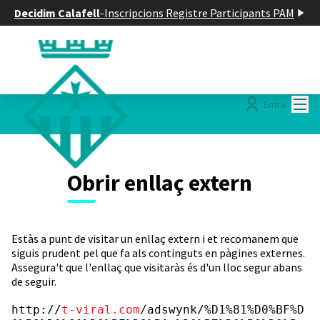
Decidim Calafell
-
Inscripcions Registre Participants PAM
Menú
Entra
Obrir enllaç extern
Estàs a punt de visitar un enllaç extern i et recomanem que
siguis prudent pel que fa als continguts en pàgines externes.
Assegura't que l'enllaç que visitaràs és d'un lloc segur abans
de seguir.
http://
t-viral.com
/adswynk/%D1%81%D0%BF%D