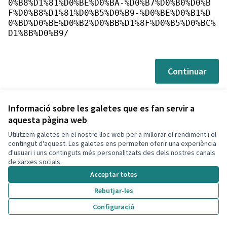
0%B8%D1%81%D0%BE%D0%BA-%D0%B7%D0%B0%D0%B
F%D0%B8%D1%81%D0%B5%D0%B9-%D0%BE%D0%B1%D
0%BD%D0%BE%D0%B2%D0%BB%D1%8F%D0%B5%D0%BC%
D1%8B%D0%B9/
Continuar
Informació sobre les galetes que es fan servir a
aquesta pàgina web
Utilitzem galetes en el nostre lloc web per a millorar el rendiment i el
Termes i condicions d'ús
contingut d'aquest. Les galetes ens permeten oferir una experiència
Configuració de les galetes
d'usuari i uns continguts més personalitzats des dels nostres canals
Decidim Calafell a X
Decidim Calafell a Facebook
Decidim Calafell a YouTube
Decidim Calafell a GitHub
de xarxes socials.
(Enllaç extern)
(Enllaç extern)
(Enllaç extern)
(Enllaç extern)
Acceptar totes
Rebutjar-les
Amb llicènc
(Enllaç exte
Configuració
(Enllaç extern)
Web creada amb
programari lliure
.
(Enllaç extern)