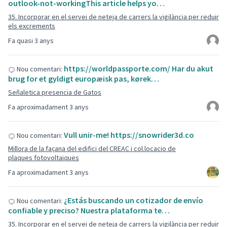
outlook-not-workingThis article helps yo…
35. Incorporar en el servei de neteja de carrers la vigilància per reduir
els excrements
Fa quasi 3 anys
https://worldpassporte.com/ Har du akut
Nou comentari:
brug for et gyldigt europæisk pas, kørek…
Señaletica presencia de Gatos
Fa aproximadament 3 anys
Vull unir-me! https://snowrider3d.co
Nou comentari:
Millora de la façana del edifici del CREAC i col.locacio de
plaques fotovoltaiques
Fa aproximadament 3 anys
¿Estás buscando un cotizador de envío
Nou comentari:
confiable y preciso? Nuestra plataforma te…
35. Incorporar en el servei de neteja de carrers la vigilància per reduir