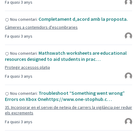
Fa quasi 3 anys
Completament d,acord amb la proposta.
Nou comentari:
Càmeres a contenidors d'escombraries
Fa quasi 3 anys
Mathswatch worksheets are educational
Nou comentari:
resources designed to aid students in prac…
Protegir accessos platja
Fa quasi 3 anys
Troubleshoot “Something went wrong”
Nou comentari:
Errors on Xbox Onehttps://www.one-stophub.c…
35. Incorporar en el servei de neteja de carrers la vigilància per reduir
els excrements
Fa quasi 3 anys