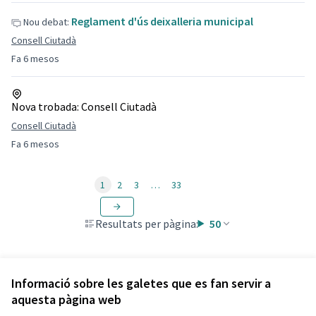
Reglament d'ús deixalleria municipal
Nou debat:
Consell Ciutadà
Fa 6 mesos
Nova trobada:
Consell Ciutadà
Consell Ciutadà
Fa 6 mesos
1
2
3
…
33
Resultats per pàgina:
50
Informació sobre les galetes que es fan servir a
aquesta pàgina web