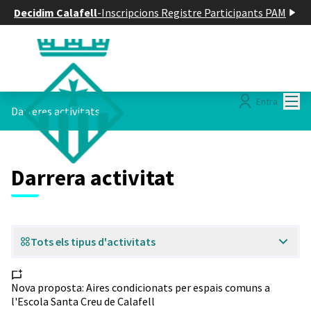
Decidim Calafell
-
Inscripcions Registre Participants PAM
Menú
Entra
Darreres activitats
Darrera activitat
Tots els tipus d'activitats
Nova proposta:
Aires condicionats per espais comuns a
l'Escola Santa Creu de Calafell