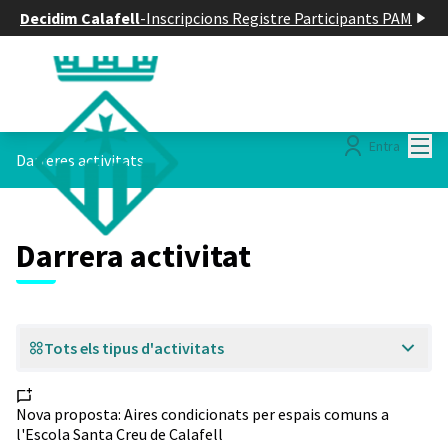
Decidim Calafell
-
Inscripcions Registre Participants PAM
Menú
Entra
Darreres activitats
Darrera activitat
Tots els tipus d'activitats
Nova proposta:
Aires condicionats per espais comuns a
l'Escola Santa Creu de Calafell