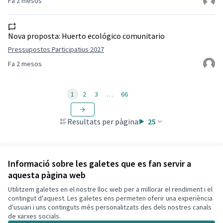
Fa 2 mesos
Nova proposta:
Huerto ecológico comunitario
Pressupostos Participatius 2027
Fa 2 mesos
1
2
3
…
66
Resultats per pàgina:
25
Informació sobre les galetes que es fan servir a
aquesta pàgina web
Utilitzem galetes en el nostre lloc web per a millorar el rendiment i el
Termes i condicions d'ús
contingut d'aquest. Les galetes ens permeten oferir una experiència
Configuració de les galetes
d'usuari i uns continguts més personalitzats des dels nostres canals
Decidim Calafell a X
Decidim Calafell a Facebook
Decidim Calafell a YouTube
Decidim Calafell a GitHub
de xarxes socials.