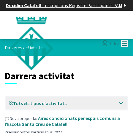
Decidim Calafell
-
Inscripcions Registre Participants PAM
Menú
Entra
Darreres activitats
Darrera activitat
Tots els tipus d'activitats
Aires condicionats per espais comuns a
Nova proposta:
l'Escola Santa Creu de Calafell
Pressupostos Participatius 2027