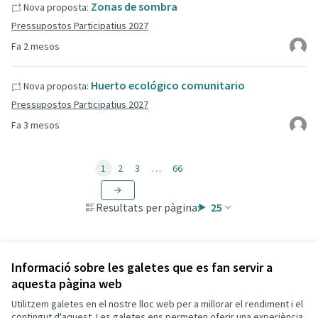
Zonas de sombra
Nova proposta:
Pressupostos Participatius 2027
Fa 2 mesos
Huerto ecológico comunitario
Nova proposta:
Pressupostos Participatius 2027
Fa 3 mesos
1
2
3
…
66
Resultats per pàgina:
25
Informació sobre les galetes que es fan servir a
aquesta pàgina web
Utilitzem galetes en el nostre lloc web per a millorar el rendiment i el
Termes i condicions d'ús
contingut d'aquest. Les galetes ens permeten oferir una experiència